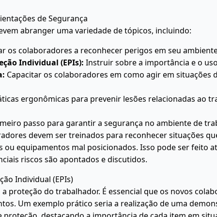
ientações de Segurança
evem abranger uma variedade de tópicos, incluindo:
r os colaboradores a reconhecer perigos em seu ambiente
ção Individual (EPIs):
Instruir sobre a importância e o uso
a:
Capacitar os colaboradores em como agir em situações 
ticas ergonômicas para prevenir lesões relacionadas ao tr
primeiro passo para garantir a segurança no ambiente de t
oradores devem ser treinados para reconhecer situações qu
 ou equipamentos mal posicionados. Isso pode ser feito at
ciais riscos são apontados e discutidos.
ão Individual (EPIs)
 a proteção do trabalhador. É essencial que os novos col
tos. Um exemplo prático seria a realização de uma demon
e proteção, destacando a importância de cada item em situa